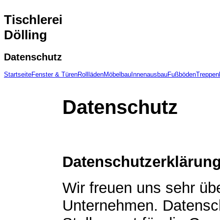
Tischlerei
Dölling
Datenschutz
Startseite
Fenster & Türen
Rollläden
Möbelbau
Innenausbau
Fußböden
Treppen
Datenschutz
Datenschutzerklärun
Wir freuen uns sehr üb
Unternehmen. Datensch